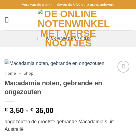
Ga
Vers van de markt!
Boven de € 50 euro gratis geleverd
naar
inhoud
WINKELWAGEN /
€
0,00
Home
»
Shop
Toevoegen
Macadamia noten, gebrande en
aan
verlanglijst
ongezouten
Prijsklasse:
3,50
-
35,00
€
€
€ 3,50
ongezouten,de grootste gebrande Macadamia’s uit
tot
Australië
€ 35,00