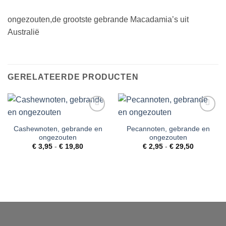
ongezouten,de grootste gebrande Macadamia’s uit
Australië
GERELATEERDE PRODUCTEN
Toevoegen
Toevoegen
aan
aan
Cashewnoten, gebrande en
Pecannoten, gebrande en
verlanglijst
verlanglijst
ongezouten
ongezouten
Prijsklasse:
Prijsklass
€
3,95
-
€
19,80
€
2,95
-
€
29,50
€ 3,95
€ 2,95
tot
tot
€ 19,80
€ 29,50