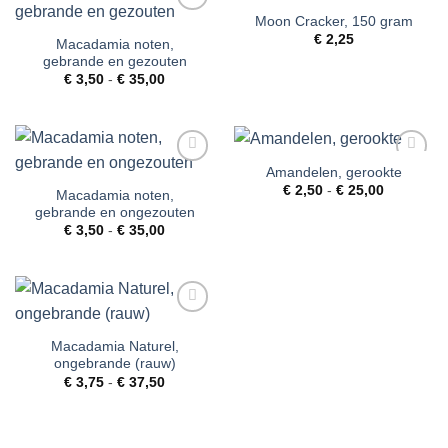
Moon Cracker, 150 gram
Toevoegen
Toevoegen
aan
aan
€
2,25
Macadamia noten,
verlanglijst
verlanglijst
gebrande en gezouten
Prijsklasse:
€
3,50
-
€
35,00
€ 3,50
tot
€ 35,00
Amandelen, gerookte
Toevoegen
Toevoegen
Prijsklass
aan
aan
€
2,50
-
€
25,00
Macadamia noten,
€ 2,50
verlanglijst
verlanglijst
gebrande en ongezouten
tot
€ 25,00
Prijsklasse:
€
3,50
-
€
35,00
€ 3,50
tot
€ 35,00
Toevoegen
aan
Macadamia Naturel,
verlanglijst
ongebrande (rauw)
Prijsklasse:
€
3,75
-
€
37,50
€ 3,75
tot
€ 37,50