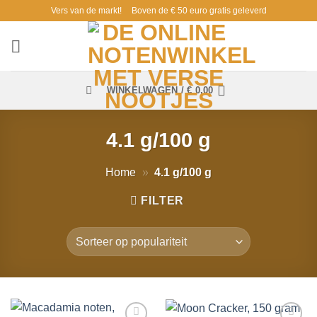
Ga
Vers van de markt!
Boven de € 50 euro gratis geleverd
naar
inhoud
WINKELWAGEN /
€
0,00
4.1 g/100 g
Home
»
4.1 g/100 g
FILTER