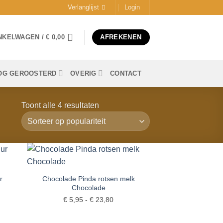
Verlanglijst
Login
NKELWAGEN /
€
0,00
AFREKENEN
OG GEROOSTERD
OVERIG
CONTACT
Gesorteerd
Toont alle 4 resultaten
op
populariteit
gen
Toevoegen
aan
r
Chocolade Pinda rotsen melk
ijst
verlanglijst
Chocolade
lasse:
Prijsklasse:
€
5,95
-
€
23,80
5
€ 5,95
tot