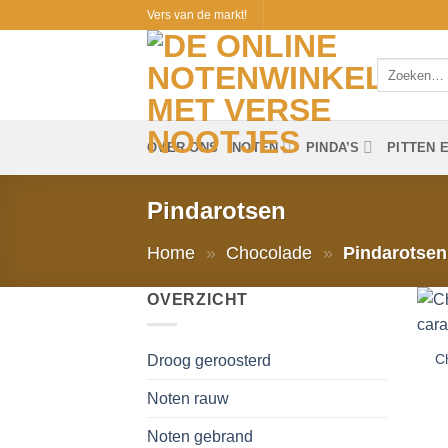
Ga
Vers van de markt!
naar
inhoud
Zoeken
naar:
OVER ONS
NOTEN
PINDA’S
PITTEN 
Pindarotsen
Home
»
Chocolade
»
Pindarotsen
OVERZICHT
C
Droog geroosterd
Noten rauw
Noten gebrand