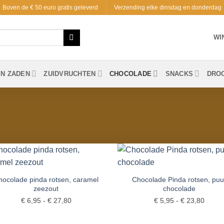
Boven de € 50 euro gratis geleverd
Verzending elke dinsdag en donderdag
WI
EN ZADEN
ZUIDVRUCHTEN
CHOCOLADE
SNACKS
DRO
Toevoegen
Toevoe
aan
aan
hocolade pinda rotsen, caramel
Chocolade Pinda rotsen, puu
verlanglijst
verlangl
zeezout
chocolade
Prijsklasse:
Prijsk
€
6,95
-
€
27,80
€
5,95
-
€
23,80
€ 6,95
€ 5,9
tot
tot