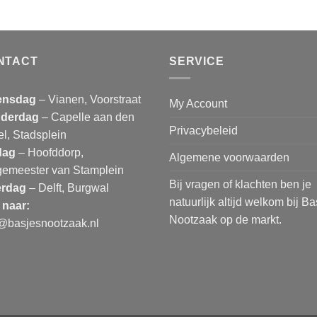
NTACT
SERVICE
nsdag
– Vianen, Voorstraat
My Account
derdag
– Capelle aan den
Privacybeleid
el, Stadsplein
dag
– Hoofddorp,
Algemene voorwaarden
gemeester van Stamplein
Bij vragen of klachten ben je
erdag
– Delft, Burgwal
natuurlijk altijd welkom bij B
 naar:
Nootzaak op de markt.
o@basjesnootzaak.nl