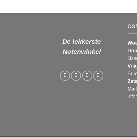
CO
De lekkerste
Woe
Don
Notenwinkel
IJss
Vrij
Bur
Zat
Mail
inf