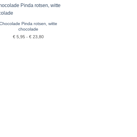
€ 27,80
€ 23,
Toevoegen
aan
Chocolade Pinda rotsen, witte
verlanglijst
chocolade
Prijsklasse:
€
5,95
-
€
23,80
€ 5,95
tot
€ 23,80