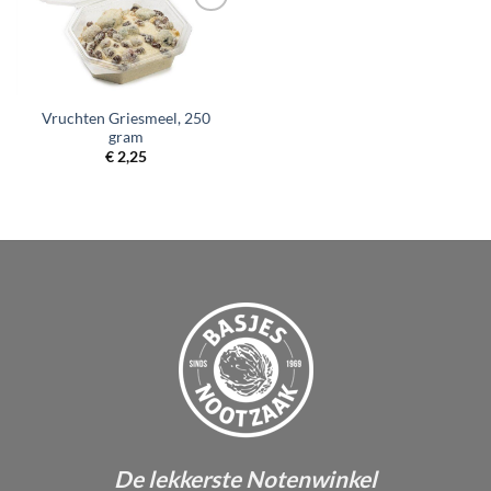
Toevoegen
aan
verlanglijst
Vruchten Griesmeel, 250
gram
€
2,25
De lekkerste Notenwinkel