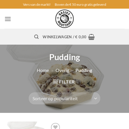
Ga
Vers van de markt!
Boven de € 50 euro gratis geleverd
naar
inhoud
WINKELWAGEN /
€
0,00
Pudding
Home
»
Overig
»
Pudding
FILTER