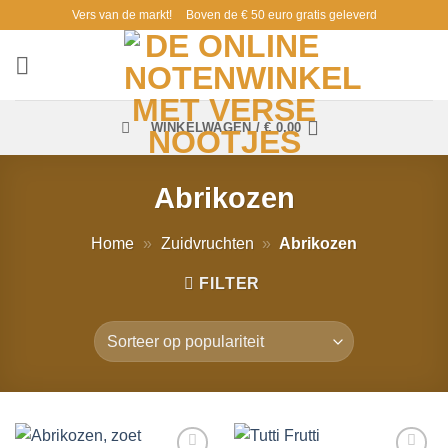
Ga
Vers van de markt!
Boven de € 50 euro gratis geleverd
naar
inhoud
WINKELWAGEN /
€
0,00
Abrikozen
Home
»
Zuidvruchten
»
Abrikozen
FILTER