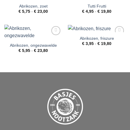
Abrikozen, zoet
Tutti Frutti
Toevoegen
Toevoegen
Prijsklasse:
Prijsklass
aan
aan
€
5,75
-
€
23,00
€
4,95
-
€
19,80
€ 5,75
€ 4,95
verlanglijst
verlanglijst
tot
tot
€ 23,00
€ 19,80
Abrikozen, friszure
Toevoegen
Toevoegen
Prijsklass
aan
aan
€
3,95
-
€
19,80
Abrikozen, ongezwavelde
€ 3,95
verlanglijst
verlanglijst
Prijsklasse:
€
5,95
-
€
23,80
tot
€ 5,95
€ 19,80
tot
€ 23,80