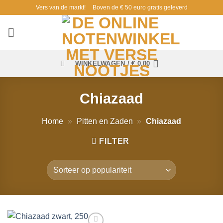
Ga
Vers van de markt!
Boven de € 50 euro gratis geleverd
naar
inhoud
WINKELWAGEN /
€
0,00
Chiazaad
Home
»
Pitten en Zaden
»
Chiazaad
FILTER