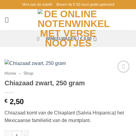
Ga
Vers van de markt!
Boven de € 50 euro gratis geleverd
naar
inhoud
WINKELWAGEN /
€
0,00
Home
»
Shop
Toevoegen
Chiazaad zwart, 250 gram
aan
verlanglijst
2,50
€
Chiazaad komt van de Chiaplant (Salvia Hispanica) het
Mexicaanse familielid van de muntplant.
Chiazaad zwart, 250 gram aantal