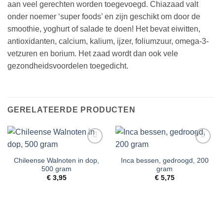
aan veel gerechten worden toegevoegd. Chiazaad valt
onder noemer ‘super foods’ en zijn geschikt om door de
smoothie, yoghurt of salade te doen! Het bevat eiwitten,
antioxidanten, calcium, kalium, ijzer, foliumzuur, omega-3-
vetzuren en borium. Het zaad wordt dan ook vele
gezondheidsvoordelen toegedicht.
GERELATEERDE PRODUCTEN
Toevoegen
Toevoegen
aan
aan
Chileense Walnoten in dop,
Inca bessen, gedroogd, 200
verlanglijst
verlanglijst
500 gram
gram
€
3,95
€
5,75