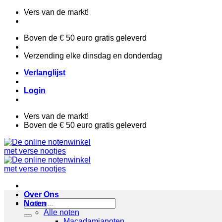
Ga
Vers van de markt!
naar
inhoud
Boven de € 50 euro gratis geleverd
Verzending elke dinsdag en donderdag
Verlanglijst
Login
Vers van de markt!
Boven de € 50 euro gratis geleverd
Over Ons
Zoeken
Noten
naar:
Alle noten
Macadamianoten