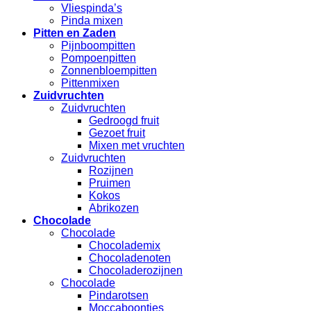
Vliespinda’s
Pinda mixen
Pitten en Zaden
Pijnboompitten
Pompoenpitten
Zonnenbloempitten
Pittenmixen
Zuidvruchten
Zuidvruchten
Gedroogd fruit
Gezoet fruit
Mixen met vruchten
Zuidvruchten
Rozijnen
Pruimen
Kokos
Abrikozen
Chocolade
Chocolade
Chocolademix
Chocoladenoten
Chocoladerozijnen
Chocolade
Pindarotsen
Moccaboontjes