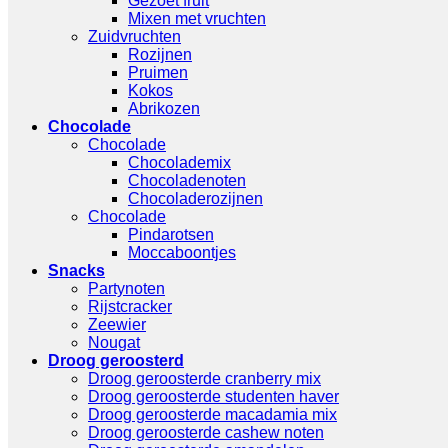
Gezoet fruit
Mixen met vruchten
Zuidvruchten
Rozijnen
Pruimen
Kokos
Abrikozen
Chocolade
Chocolade
Chocolademix
Chocoladenoten
Chocoladerozijnen
Chocolade
Pindarotsen
Moccaboontjes
Snacks
Partynoten
Rijstcracker
Zeewier
Nougat
Droog geroosterd
Droog geroosterde cranberry mix
Droog geroosterde studenten haver
Droog geroosterde macadamia mix
Droog geroosterde cashew noten