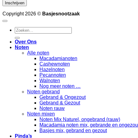
Copyright 2026 ©
Basjesnootzaak
Zoeken
naar:
Over Ons
Noten
Alle noten
Macadamianoten
Cashewnoten
Hazelnoten
Pecannoten
Walnoten
Nog meer noten …
Noten gebrand
Gebrand & Ongezout
Gebrand & Gezout
Noten rauw
Noten mixen
Noten Mix Naturel, ongebrand (rauw)
Macadamia noten mix, gebrande en ongezou
Basjes mix, gebrand en gezout
Pinda’s