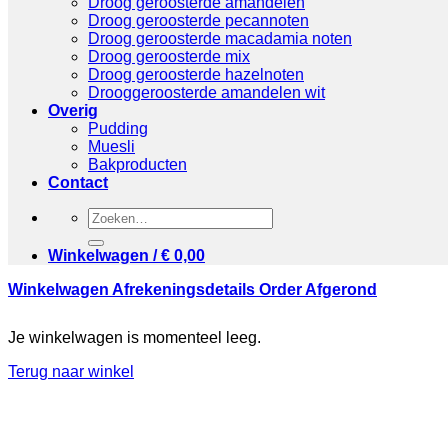
Droog geroosterde amandelen
Droog geroosterde pecannoten
Droog geroosterde macadamia noten
Droog geroosterde mix
Droog geroosterde hazelnoten
Drooggeroosterde amandelen wit
Overig
Pudding
Muesli
Bakproducten
Contact
Zoeken
naar:
Winkelwagen /
€
0,00
Winkelwagen
Afrekeningsdetails
Order Afgerond
Je winkelwagen is momenteel leeg.
Terug naar winkel