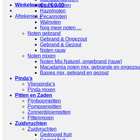
Winkelwagen /
€
0,00
Cashewnoten
Hazelnoten
Afrekenen
+
Pecannoten
Walnoten
Nog meer noten …
Noten gebrand
Gebrand & Ongezout
Gebrand & Gezout
Noten rauw
Noten mixen
Noten Mix Naturel, ongebrand (rauw)
Macadamia noten mix, gebrande en ongezou
Basjes mix, gebrand en gezout
Pinda’s
Vliespinda’s
Pinda mixen
Pitten en Zaden
Pijnboompitten
Pompoenpitten
Zonnenbloempitten
Pittenmixen
Zuidvruchten
Zuidvruchten
Gedroogd fruit