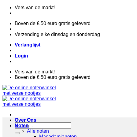
Ga
Vers van de markt!
naar
inhoud
Boven de € 50 euro gratis geleverd
Verzending elke dinsdag en donderdag
Verlanglijst
Login
Vers van de markt!
Boven de € 50 euro gratis geleverd
Over Ons
Zoeken
Noten
naar:
Alle noten
Macadamianoten