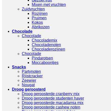
Gezoet fruit
Mixen met vruchten
Zuidvruchten
Rozijnen
Pruimen
Kokos
Abrikozen
Chocolade
Chocolade
Chocolademix
Chocoladenoten
Chocoladerozijnen
Chocolade
Pindarotsen
Moccaboontjes
Snacks
Partynoten
Rijstcracker
Zeewier
Nougat
Droog geroosterd
Droog geroosterde cranberry mix
Droog geroosterde studenten haver
Droog geroosterde macadamia mix
Droog geroosterde cashew noten