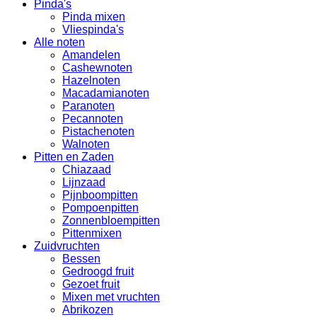
Pinda's
Pinda mixen
Vliespinda's
Alle noten
Amandelen
Cashewnoten
Hazelnoten
Macadamianoten
Paranoten
Pecannoten
Pistachenoten
Walnoten
Pitten en Zaden
Chiazaad
Lijnzaad
Pijnboompitten
Pompoenpitten
Zonnenbloempitten
Pittenmixen
Zuidvruchten
Bessen
Gedroogd fruit
Gezoet fruit
Mixen met vruchten
Abrikozen