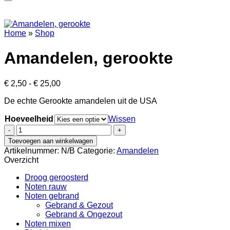
Home
»
Shop
Amandelen, gerookte
Prijsklasse:
€
2,50
-
€
25,00
€ 2,50
De echte Gerookte amandelen uit de USA
tot
€ 25,00
Hoeveelheid
Wissen
Amandelen,
gerookte
Toevoegen aan winkelwagen
aantal
Artikelnummer:
N/B
Categorie:
Amandelen
Overzicht
Droog geroosterd
Noten rauw
Noten gebrand
Gebrand & Gezout
Gebrand & Ongezout
Noten mixen