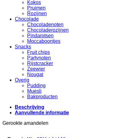
Kokos
Pruimen
Rozijnen
Chocolade
Chocoladenoten
Chocoladerozijnen
Pindarotsen
Moccaboontjes
Snacks
Fruit chips
Partynoten
Rijstcracker
Zeewier
Nougat
Overig
Pudding
Muesli
Bakproducten
Beschrijving
Aanvullende informatie
Gerookte amandelen