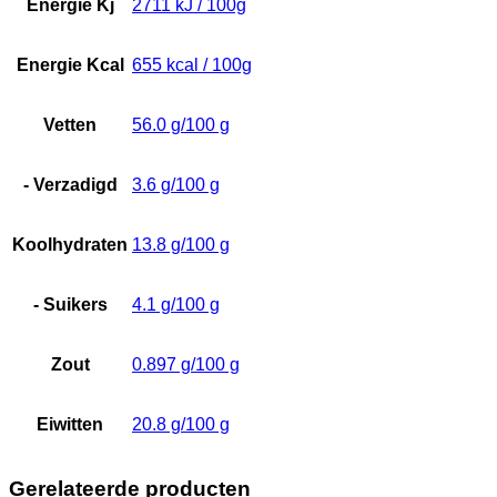
Energie Kj
2711 kJ / 100g
Energie Kcal
655 kcal / 100g
Vetten
56.0 g/100 g
- Verzadigd
3.6 g/100 g
Koolhydraten
13.8 g/100 g
- Suikers
4.1 g/100 g
Zout
0.897 g/100 g
Eiwitten
20.8 g/100 g
Gerelateerde producten