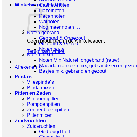
Winkelwagen /
€
0,00
Cashewnoten
Hazelnoten
Pecannoten
Walnoten
Nog meer noten …
Noten gebrand
Gebrand & Ongezout
Geen producten in de winkelwagen.
Gebrand & Gezout
Noten rauw
Terug naar winkel
Noten mixen
Noten Mix Naturel, ongebrand (rauw)
Macadamia noten mix, gebrande en ongezou
Afrekenen
+
Basjes mix, gebrand en gezout
Pinda’s
Vliespinda’s
Pinda mixen
Pitten en Zaden
Pijnboompitten
Pompoenpitten
Zonnenbloempitten
Pittenmixen
Zuidvruchten
Zuidvruchten
Gedroogd fruit