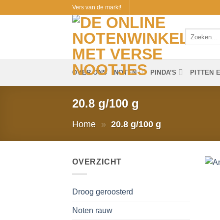
Ga
Vers van de markt!
naar
inhoud
Zoeken
naar:
OVER ONS
NOTEN
PINDA’S
PITTEN 
20.8 g/100 g
Home
»
20.8 g/100 g
OVERZICHT
Droog geroosterd
Noten rauw