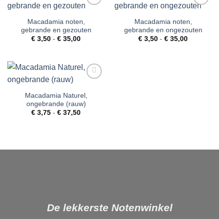
Toevoegen
Toevoegen
aan
aan
Macadamia noten,
Macadamia noten,
verlanglijst
verlanglijst
gebrande en gezouten
gebrande en ongezouten
Prijsklasse:
Prijsklass
€
3,50
-
€
35,00
€
3,50
-
€
35,00
€ 3,50
€ 3,50
tot
tot
€ 35,00
€ 35,00
Toevoegen
aan
Macadamia Naturel,
verlanglijst
ongebrande (rauw)
Prijsklasse:
€
3,75
-
€
37,50
€ 3,75
tot
€ 37,50
De lekkerste Notenwinkel