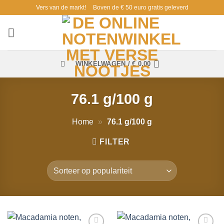
Ga
Vers van de markt!
Boven de € 50 euro gratis geleverd
naar
inhoud
WINKELWAGEN /
€
0,00
76.1 g/100 g
Home
»
76.1 g/100 g
FILTER