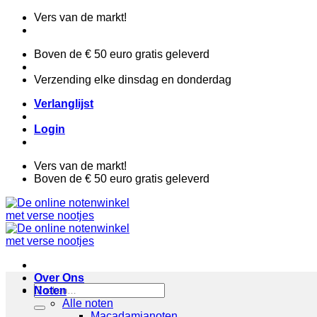
Ga
Vers van de markt!
naar
inhoud
Boven de € 50 euro gratis geleverd
Verzending elke dinsdag en donderdag
Verlanglijst
Login
Vers van de markt!
Boven de € 50 euro gratis geleverd
Over Ons
Zoeken
Noten
naar:
Alle noten
Macadamianoten