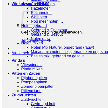
Winkelwagen /
€
0,00
Cashewnoten
Hazelnoten
Pecannoten
Walnoten
Nog meer noten …
Noten gebrand
Gebrand & Ongezout
Geen producten in de winkelwagen.
Gebrand & Gezout
Noten rauw
Terug naar winkel
Noten mixen
Noten Mix Naturel, ongebrand (rauw)
Macadamia noten mix, gebrande en ongezou
Afrekenen
+
Basjes mix, gebrand en gezout
Pinda’s
Vliespinda’s
Pinda mixen
Pitten en Zaden
Pijnboompitten
Pompoenpitten
Zonnenbloempitten
Pittenmixen
Zuidvruchten
Zuidvruchten
Gedroogd fruit