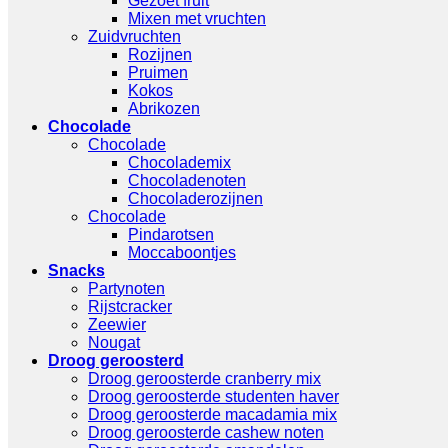
Gezoet fruit
Mixen met vruchten
Zuidvruchten
Rozijnen
Pruimen
Kokos
Abrikozen
Chocolade
Chocolade
Chocolademix
Chocoladenoten
Chocoladerozijnen
Chocolade
Pindarotsen
Moccaboontjes
Snacks
Partynoten
Rijstcracker
Zeewier
Nougat
Droog geroosterd
Droog geroosterde cranberry mix
Droog geroosterde studenten haver
Droog geroosterde macadamia mix
Droog geroosterde cashew noten