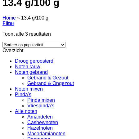
13.4 g/100 g
Home
»
13.4 g/100 g
Filter
Gesorteerd
Toont alle 3 resultaten
op
populariteit
Overzicht
Droog geroosterd
Noten rauw
Noten gebrand
Gebrand & Gezout
Gebrand & Ongezout
Noten mixen
Pinda's
Pinda mixen
Vliespinda's
Alle noten
Amandelen
Cashewnoten
Hazelnoten
Macadamianoten