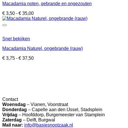
Macadamia noten, gebrande en ongezouten
Prijsklasse:
€
3,50
-
€
35,00
€ 3,50
tot
€ 35,00
Snel bekijken
Macadamia Naturel, ongebrande (rauw)
Prijsklasse:
€
3,75
-
€
37,50
€ 3,75
tot
€ 37,50
Contact
Woensdag
– Vianen, Voorstraat
Donderdag
– Capelle aan den IJssel, Stadsplein
Vrijdag
– Hoofddorp, Burgemeester van Stamplein
Zaterdag
– Delft, Burgwal
Mail naar:
info@basjesnootzaak.nl