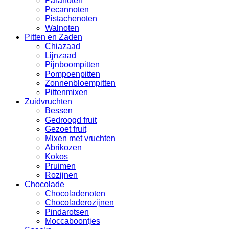
Paranoten
Pecannoten
Pistachenoten
Walnoten
Pitten en Zaden
Chiazaad
Lijnzaad
Pijnboompitten
Pompoenpitten
Zonnenbloempitten
Pittenmixen
Zuidvruchten
Bessen
Gedroogd fruit
Gezoet fruit
Mixen met vruchten
Abrikozen
Kokos
Pruimen
Rozijnen
Chocolade
Chocoladenoten
Chocoladerozijnen
Pindarotsen
Moccaboontjes