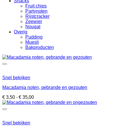
Snacks
Fruit chips
Partynoten
Rijstcracker
Zeewier
Nougat
Overig
Pudding
Muesli
Bakproducten
Snel bekijken
Macadamia noten, gebrande en gezouten
Prijsklasse:
€
3,50
-
€
35,00
€ 3,50
tot
€ 35,00
Snel bekijken