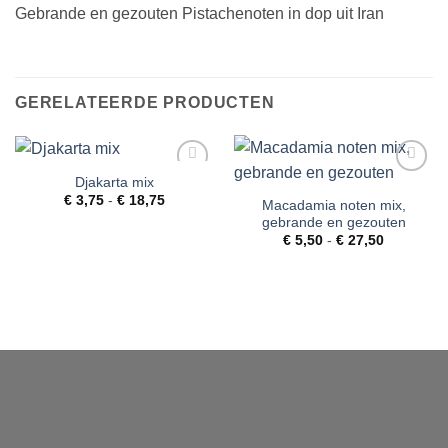
Gebrande en gezouten Pistachenoten in dop uit Iran
GERELATEERDE PRODUCTEN
Djakarta mix
Toevoegen
Toevoegen
Prijsklasse:
aan
aan
€
3,75
-
€
18,75
Macadamia noten mix,
€ 3,75
verlanglijst
verlanglijst
gebrande en gezouten
tot
€ 18,75
Prijsklass
€
5,50
-
€
27,50
€ 5,50
tot
€ 27,50