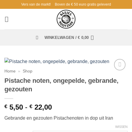
Ga
Vers van de markt!
Boven de € 50 euro gratis geleverd
naar
inhoud
WINKELWAGEN /
€
0,00
Home
»
Shop
Toevoegen
Pistache noten, ongepelde, gebrande,
aan
verlanglijst
gezouten
Prijsklasse:
5,50
-
22,00
€
€
€ 5,50
Gebrande en gezouten Pistachenoten in dop uit Iran
tot
€ 22,00
WISSEN