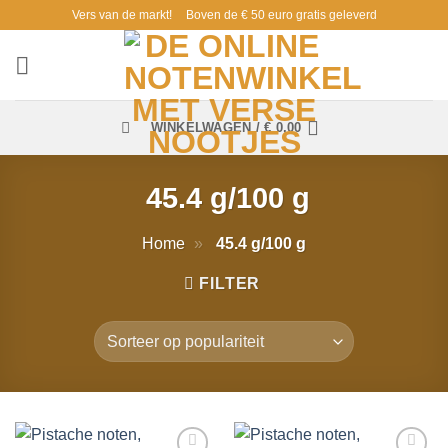
Ga
Vers van de markt!
Boven de € 50 euro gratis geleverd
naar
inhoud
WINKELWAGEN /
€
0,00
45.4 g/100 g
Home
»
45.4 g/100 g
FILTER