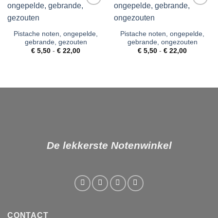
Toevoegen
Toevoegen
aan
aan
verlanglijst
verlanglijst
Pistache noten, ongepelde,
Pistache noten, ongepelde,
gebrande, gezouten
gebrande, ongezouten
Prijsklasse:
Prijsklass
€
5,50
-
€
22,00
€
5,50
-
€
22,00
€ 5,50
€ 5,50
tot
tot
€ 22,00
€ 22,00
De lekkerste Notenwinkel
CONTACT