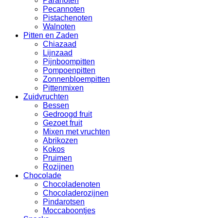
Paranoten
Pecannoten
Pistachenoten
Walnoten
Pitten en Zaden
Chiazaad
Lijnzaad
Pijnboompitten
Pompoenpitten
Zonnenbloempitten
Pittenmixen
Zuidvruchten
Bessen
Gedroogd fruit
Gezoet fruit
Mixen met vruchten
Abrikozen
Kokos
Pruimen
Rozijnen
Chocolade
Chocoladenoten
Chocoladerozijnen
Pindarotsen
Moccaboontjes