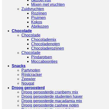
Gezoet fruit
Mixen met vruchten
Zuidvruchten
Rozijnen
Pruimen
Kokos
Abrikozen
Chocolade
Chocolade
Chocolademix
Chocoladenoten
Chocoladerozijnen
Chocolade
Pindarotsen
Moccaboontjes
Snacks
Partynoten
Rijstcracker
Zeewier
Nougat
Droog geroosterd
Droog geroosterde cranberry mix
Droog geroosterde studenten haver
Droog geroosterde macadamia mix
Droog geroosterde cashew noten