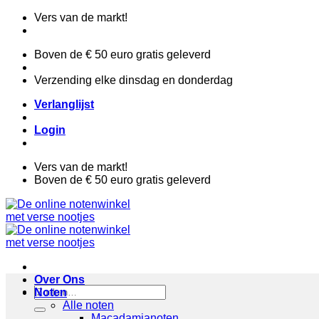
Ga
Vers van de markt!
naar
inhoud
Boven de € 50 euro gratis geleverd
Verzending elke dinsdag en donderdag
Verlanglijst
Login
Vers van de markt!
Boven de € 50 euro gratis geleverd
Over Ons
Zoeken
Noten
naar:
Alle noten
Macadamianoten