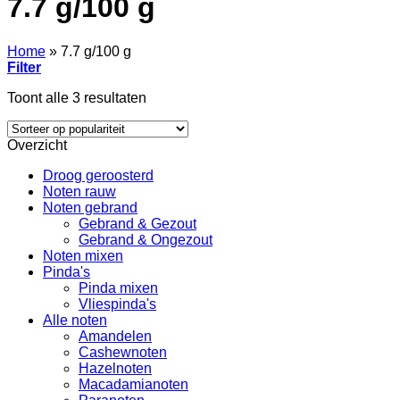
7.7 g/100 g
Home
»
7.7 g/100 g
Filter
Gesorteerd
Toont alle 3 resultaten
op
populariteit
Overzicht
Droog geroosterd
Noten rauw
Noten gebrand
Gebrand & Gezout
Gebrand & Ongezout
Noten mixen
Pinda's
Pinda mixen
Vliespinda's
Alle noten
Amandelen
Cashewnoten
Hazelnoten
Macadamianoten