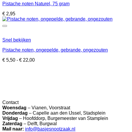
Pistache noten Naturel, 75 gram
€
2,95
Snel bekijken
Pistache noten, ongepelde, gebrande, ongezouten
Prijsklasse:
€
5,50
-
€
22,00
€ 5,50
tot
€ 22,00
Contact
Woensdag
– Vianen, Voorstraat
Donderdag
– Capelle aan den IJssel, Stadsplein
Vrijdag
– Hoofddorp, Burgemeester van Stamplein
Zaterdag
– Delft, Burgwal
Mail naar:
info@basjesnootzaak.nl