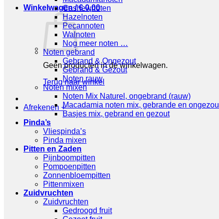
Winkelwagen /
€
0,00
Cashewnoten
Hazelnoten
Pecannoten
Walnoten
Nog meer noten …
Noten gebrand
Gebrand & Ongezout
Geen producten in de winkelwagen.
Gebrand & Gezout
Noten rauw
Terug naar winkel
Noten mixen
Noten Mix Naturel, ongebrand (rauw)
Macadamia noten mix, gebrande en ongezou
Afrekenen
+
Basjes mix, gebrand en gezout
Pinda’s
Vliespinda’s
Pinda mixen
Pitten en Zaden
Pijnboompitten
Pompoenpitten
Zonnenbloempitten
Pittenmixen
Zuidvruchten
Zuidvruchten
Gedroogd fruit