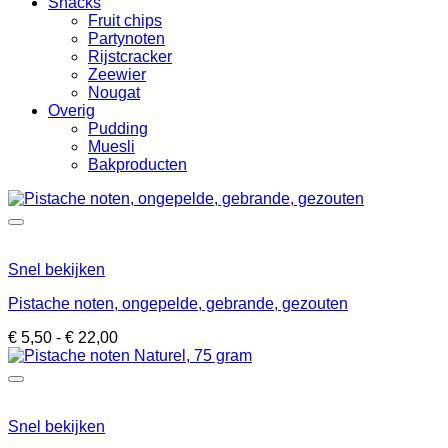
Snacks
Fruit chips
Partynoten
Rijstcracker
Zeewier
Nougat
Overig
Pudding
Muesli
Bakproducten
Snel bekijken
Pistache noten, ongepelde, gebrande, gezouten
Prijsklasse:
€
5,50
-
€
22,00
€ 5,50
tot
€ 22,00
Snel bekijken