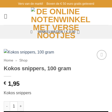
Ga
Vers van de markt!
Boven de € 50 euro gratis geleverd
naar
inhoud
WINKELWAGEN /
€
0,00
Home
»
Shop
Toevoegen
Kokos snippers, 100 gram
aan
verlanglijst
1,95
€
Kokos snippers
Kokos snippers, 100 gram aantal