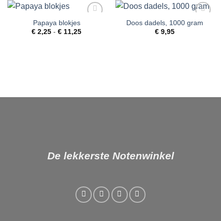
Papaya blokjes
Doos dadels, 1000 gram
Toevoegen
Toevoegen
Prijsklasse:
aan
aan
€
2,25
-
€
11,25
€
9,95
€ 2,25
verlanglijst
verlanglijst
tot
€ 11,25
De lekkerste Notenwinkel