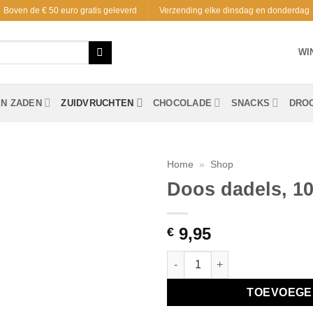
Boven de € 50 euro gratis geleverd
Verzending elke dinsdag en donderdag
WI
EN ZADEN
ZUIDVRUCHTEN
CHOCOLADE
SNACKS
DRO
Home
»
Shop
Doos dadels, 1
Toevoegen
aan
verlanglijst
9,95
€
Doos dadels, 1000 gram aantal
TOEVOEGE