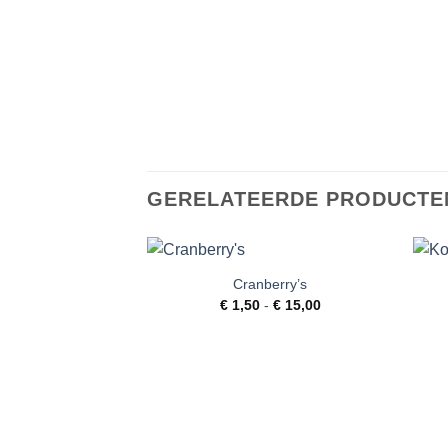
GERELATEERDE PRODUCTE
Cranberry’s
Toevoegen
Prijsklasse:
€
1,50
-
€
15,00
aan
€ 1,50
verlanglijst
tot
€ 15,00