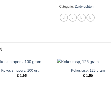
Categorie:
Zuidvruchten
N
Kokos snippers, 100 gram
Kokosrasp, 125 gram
Toevoegen
Toevoe
€
1,95
€
1,50
aan
aan
verlanglijst
verlangli