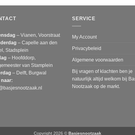
NTACT
SERVICE
nsdag
– Vianen, Voorstraat
My Account
derdag
– Capelle aan den
Privacybeleid
el, Stadsplein
dag
– Hoofddorp,
Algemene voorwaarden
gemeester van Stamplein
Bij vragen of klachten ben je
erdag
– Delft, Burgwal
natuurlijk altijd welkom bij B
 naar:
Nootzaak op de markt.
o@basjesnootzaak.nl
Copyright 2026 ©
Basjesnootzaak