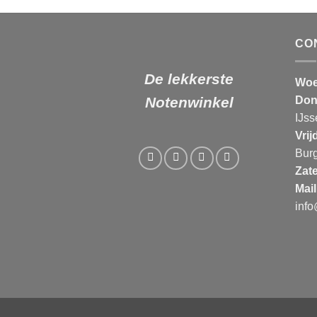
CO
De lekkerste
Woe
Don
Notenwinkel
IJss
Vrij
Bur
Zat
Mail
inf