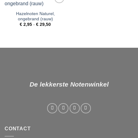
Toevoegen
aan
Hazelnoten Naturel,
verlanglijst
ongebrand (rauw)
Prijsklasse:
€
2,95
-
€
29,50
€ 2,95
tot
€ 29,50
De lekkerste Notenwinkel
CONTACT