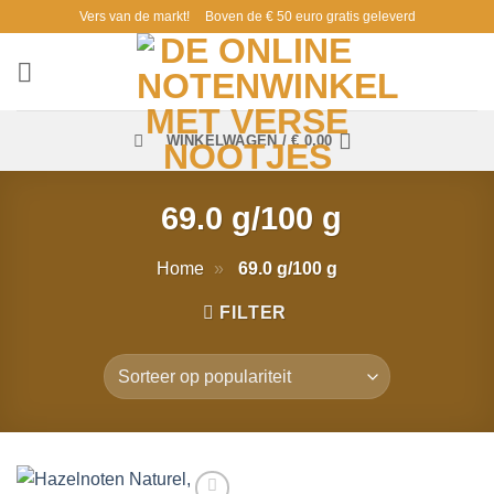
Ga
Vers van de markt!
Boven de € 50 euro gratis geleverd
naar
inhoud
WINKELWAGEN /
€
0,00
69.0 g/100 g
Home
»
69.0 g/100 g
FILTER