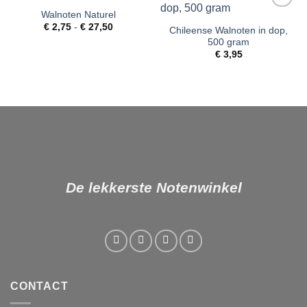
Walnoten Naturel
Toevoegen
Toevoegen
Prijsklasse:
aan
aan
€
2,75
-
€
27,50
Chileense Walnoten in dop,
€ 2,75
verlanglijst
verlanglijst
500 gram
tot
€ 27,50
€
3,95
De lekkerste Notenwinkel
CONTACT