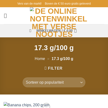
Ga
Vers van de markt!
Boven de € 50 euro gratis geleverd
naar
inhoud
WINKELWAGEN /
€
0,00
17.3 g/100 g
Home
»
17.3 g/100 g
FILTER