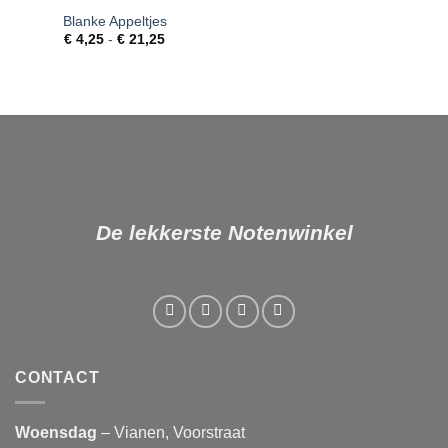
Blanke Appeltjes
Toevoegen
Prijsklasse:
aan
€
4,25
-
€
21,25
€ 4,25
verlanglijst
tot
€ 21,25
De lekkerste Notenwinkel
CONTACT
Woensdag
– Vianen, Voorstraat