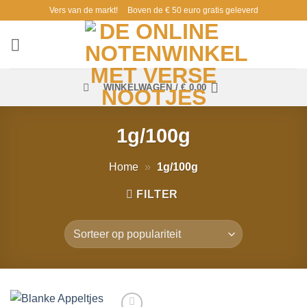
Ga
Vers van de markt!
Boven de € 50 euro gratis geleverd
naar
inhoud
WINKELWAGEN /
€
0,00
1g/100g
Home
»
1g/100g
FILTER