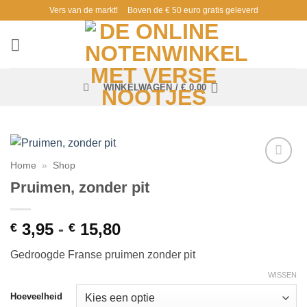
Ga
Vers van de markt!
Boven de € 50 euro gratis geleverd
naar
inhoud
WINKELWAGEN /
€
0,00
Home
»
Shop
Toevoegen
Pruimen, zonder pit
aan
verlanglijst
Prijsklasse:
3,95
-
15,80
€
€
€ 3,95
Gedroogde Franse pruimen zonder pit
tot
€ 15,80
WISSEN
Hoeveelheid