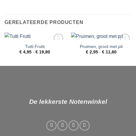
GERELATEERDE PRODUCTEN
Tutti Frutti
Pruimen, groot met pit
Toevoegen
Toevoegen
Prijsklasse:
Prijsklass
aan
aan
€
4,95
-
€
19,80
€
2,95
-
€
11,80
€ 4,95
€ 2,95
verlanglijst
verlanglijst
tot
tot
€ 19,80
€ 11,80
De lekkerste Notenwinkel