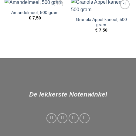
Amandelmeel, 500 gram
Toevoegen
Toevoegen
aan
aan
€
7,50
Granola Appel kaneel, 500
verlanglijst
verlanglijst
gram
€
7,50
De lekkerste Notenwinkel