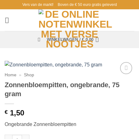
Ga
Vers van de markt!
Boven de € 50 euro gratis geleverd
naar
inhoud
WINKELWAGEN /
€
0,00
Home
»
Shop
Toevoegen
Zonnenbloempitten, ongebrande, 75
aan
verlanglijst
gram
1,50
€
Ongebrande Zonnenbloempitten
Zonnenbloempitten, ongebrande, 75 gram aantal