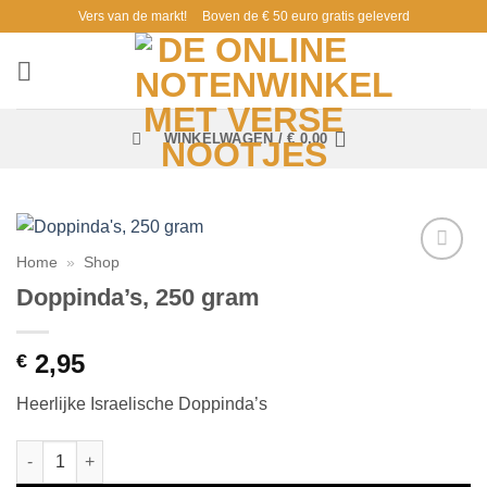
Ga
Vers van de markt!
Boven de € 50 euro gratis geleverd
naar
inhoud
WINKELWAGEN /
€
0,00
Home
»
Shop
Toevoegen
Doppinda’s, 250 gram
aan
verlanglijst
2,95
€
Heerlijke Israelische Doppinda’s
Doppinda's, 250 gram aantal