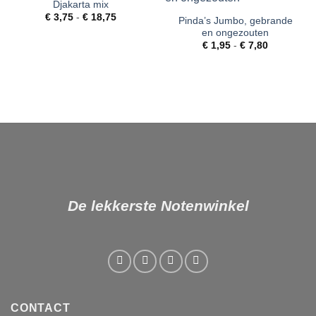
Djakarta mix
Toevoegen
Toevoegen
Prijsklasse:
aan
aan
€
3,75
-
€
18,75
Pinda’s Jumbo, gebrande
€ 3,75
verlanglijst
verlanglijst
en ongezouten
tot
€ 18,75
Prijsklasse
€
1,95
-
€
7,80
€ 1,95
tot
€ 7,80
De lekkerste Notenwinkel
CONTACT