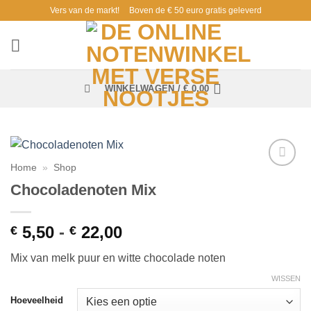
Ga
Vers van de markt!
Boven de € 50 euro gratis geleverd
naar
inhoud
WINKELWAGEN /
€
0,00
Home
»
Shop
Toevoegen
Chocoladenoten Mix
aan
verlanglijst
Prijsklasse:
5,50
-
22,00
€
€
€ 5,50
Mix van melk puur en witte chocolade noten
tot
€ 22,00
WISSEN
Hoeveelheid