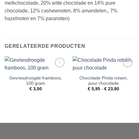
melkchocolade, 20% witte chocolade en 14% pure
chocolade, 12% cashewnoten, 8% amandelen,, 7%
hazelnoten en 7% paranoten)
GERELATEERDE PRODUCTEN
Toevoegen
Toevoegen
aan
aan
Gevriesdroogde framboos,
Chocolade Pinda rotsen,
verlanglijst
verlanglijst
100 gram
puur chocolade
Prijsklass
€
3,50
€
5,95
-
€
23,80
€ 5,95
tot
€ 23,80