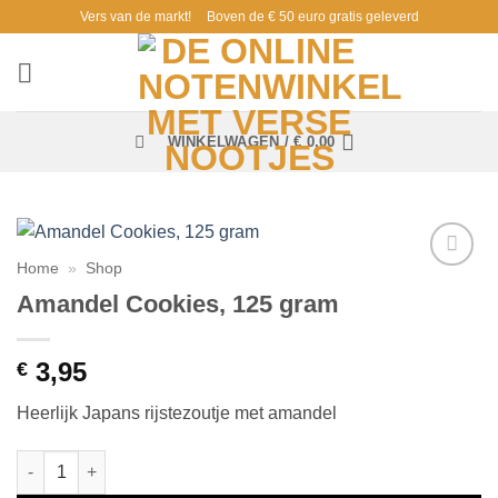
Ga
Vers van de markt!
Boven de € 50 euro gratis geleverd
naar
inhoud
WINKELWAGEN /
€
0,00
Home
»
Shop
Toevoegen
Amandel Cookies, 125 gram
aan
verlanglijst
3,95
€
Heerlijk Japans rijstezoutje met amandel
Amandel Cookies, 125 gram aantal