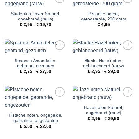
Toevoegen
Toevoegen
aan
aan
Studenten haver Naturel,
Pistache noten,
verlanglijst
verlanglijst
ongebrand (rauw)
geroosterde, 200 gram
Prijsklasse:
€
3,95
-
€
19,76
€
4,95
€ 3,95
tot
€ 19,76
Toevoegen
Toevoegen
aan
aan
Spaanse Amandelen,
Blanke Hazelnoten,
verlanglijst
verlanglijst
gebrand, gezouten
geblancheerd (rauw)
Prijsklasse:
Prijsklass
€
2,75
-
€
27,50
€
2,95
-
€
29,50
€ 2,75
€ 2,95
tot
tot
€ 27,50
€ 29,50
Toevoegen
Toevoegen
aan
aan
Hazelnoten Naturel,
verlanglijst
verlanglijst
ongebrand (rauw)
Pistache noten, ongepelde,
Prijsklass
€
2,95
-
€
29,50
gebrande, ongezouten
€ 2,95
Prijsklasse:
€
5,50
-
€
22,00
tot
€ 5,50
€ 29,50
tot
€ 22,00