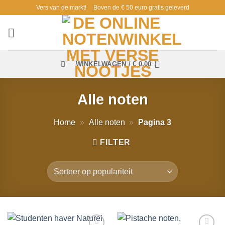
Ga
Vers van de markt!
Boven de € 50 euro gratis geleverd
naar
inhoud
WINKELWAGEN /
€
0,00
Alle noten
Home
»
Alle noten
»
Pagina 3
FILTER