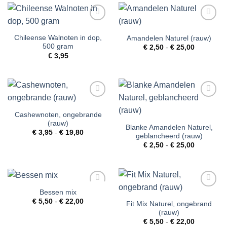
Toevoegen
Toevoegen
aan
aan
Chileense Walnoten in dop,
Amandelen Naturel (rauw)
verlanglijst
verlanglijst
500 gram
Prijsklass
€
2,50
-
€
25,00
€ 2,50
€
3,95
tot
€ 25,00
Toevoegen
Toevoegen
aan
aan
Cashewnoten, ongebrande
verlanglijst
verlanglijst
(rauw)
Blanke Amandelen Naturel,
Prijsklasse:
€
3,95
-
€
19,80
geblancheerd (rauw)
€ 3,95
Prijsklass
tot
€
2,50
-
€
25,00
€ 2,50
€ 19,80
tot
€ 25,00
Bessen mix
Toevoegen
Toevoegen
Prijsklasse:
aan
aan
€
5,50
-
€
22,00
Fit Mix Naturel, ongebrand
€ 5,50
verlanglijst
verlanglijst
(rauw)
tot
€ 22,00
Prijsklass
€
5,50
-
€
22,00