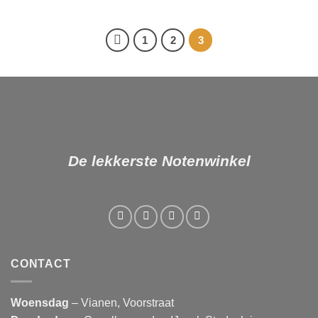
€ 5,50
tot
€ 22,00
1
2
3
De lekkerste Notenwinkel
CONTACT
Woensdag
– Vianen, Voorstraat