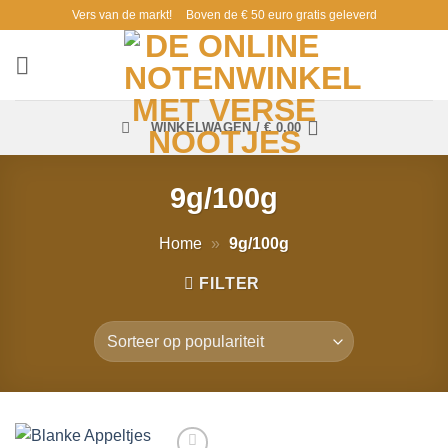
Ga
Vers van de markt!
Boven de € 50 euro gratis geleverd
naar
inhoud
WINKELWAGEN /
€
0,00
9g/100g
Home
»
9g/100g
FILTER