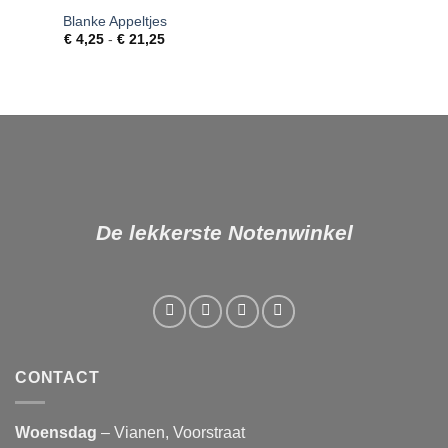
Blanke Appeltjes
Toevoegen
Prijsklasse:
aan
€
4,25
-
€
21,25
€ 4,25
verlanglijst
tot
€ 21,25
De lekkerste Notenwinkel
CONTACT
Woensdag
– Vianen, Voorstraat