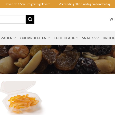
Boven de € 50 euro gratis geleverd
Verzending elke dinsdag en donderdag
WI
N ZADEN
ZUIDVRUCHTEN
CHOCOLADE
SNACKS
DROOG
Toevoegen
aan
verlanglijst