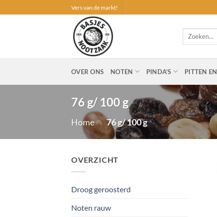
Ga
Vers van de markt!
naar
inhoud
Zoeken
naar:
OVER ONS
NOTEN
PINDA’S
PITTEN E
76 g/ 100 g
Home
»
76 g/ 100 g
OVERZICHT
Droog geroosterd
Noten rauw