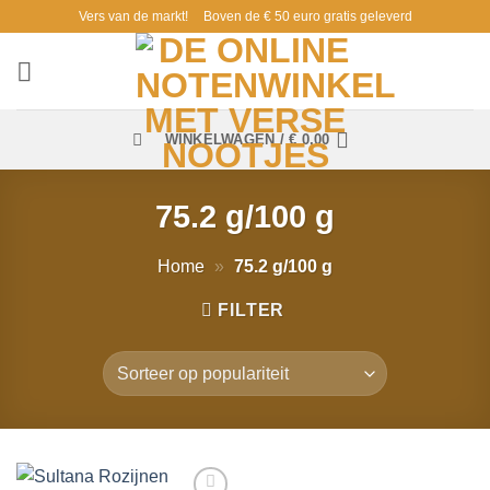
Ga
Vers van de markt!
Boven de € 50 euro gratis geleverd
naar
inhoud
WINKELWAGEN /
€
0,00
75.2 g/100 g
Home
»
75.2 g/100 g
FILTER