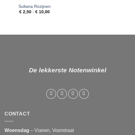
Sultana Rozijnen
Toevoegen
Prijsklasse:
aan
€
2,50
-
€
10,00
€ 2,50
verlanglijst
tot
€ 10,00
De lekkerste Notenwinkel
CONTACT
Woensdag
– Vianen, Voorstraat