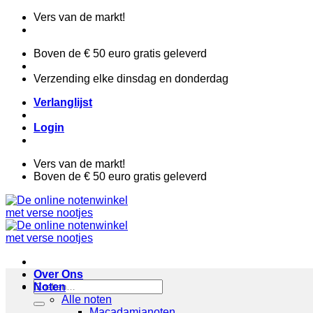
Ga
Vers van de markt!
naar
inhoud
Boven de € 50 euro gratis geleverd
Verzending elke dinsdag en donderdag
Verlanglijst
Login
Vers van de markt!
Boven de € 50 euro gratis geleverd
Over Ons
Zoeken
Noten
naar:
Alle noten
Macadamianoten