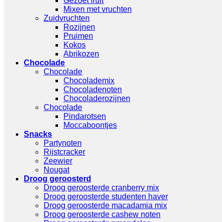
Gezoet fruit
Mixen met vruchten
Zuidvruchten
Rozijnen
Pruimen
Kokos
Abrikozen
Chocolade
Chocolade
Chocolademix
Chocoladenoten
Chocoladerozijnen
Chocolade
Pindarotsen
Moccaboontjes
Snacks
Partynoten
Rijstcracker
Zeewier
Nougat
Droog geroosterd
Droog geroosterde cranberry mix
Droog geroosterde studenten haver
Droog geroosterde macadamia mix
Droog geroosterde cashew noten