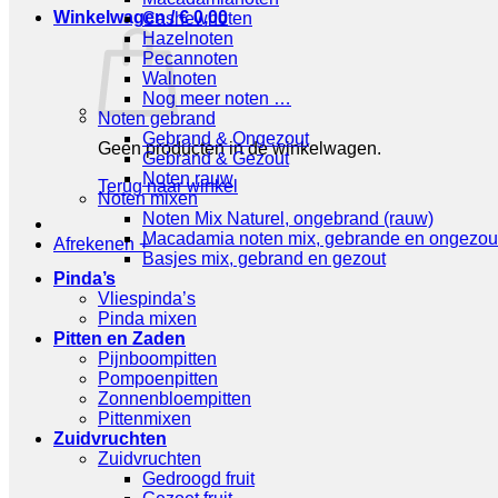
Winkelwagen /
€
0,00
Cashewnoten
Hazelnoten
Pecannoten
Walnoten
Nog meer noten …
Noten gebrand
Gebrand & Ongezout
Geen producten in de winkelwagen.
Gebrand & Gezout
Noten rauw
Terug naar winkel
Noten mixen
Noten Mix Naturel, ongebrand (rauw)
Macadamia noten mix, gebrande en ongezou
Afrekenen
+
Basjes mix, gebrand en gezout
Pinda’s
Vliespinda’s
Pinda mixen
Pitten en Zaden
Pijnboompitten
Pompoenpitten
Zonnenbloempitten
Pittenmixen
Zuidvruchten
Zuidvruchten
Gedroogd fruit