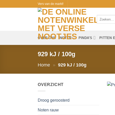
Ga
Vers van de markt!
naar
inhoud
Zoeken
naar:
OVER ONS
NOTEN
PINDA’S
PITTEN 
929 kJ / 100g
Home
»
929 kJ / 100g
OVERZICHT
Droog geroosterd
Noten rauw