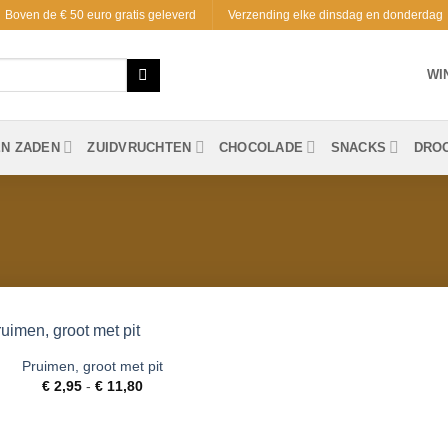
Boven de € 50 euro gratis geleverd
Verzending elke dinsdag en donderdag
WI
EN ZADEN
ZUIDVRUCHTEN
CHOCOLADE
SNACKS
DRO
Pruimen, groot met pit
Toevoegen
Prijsklasse:
€
2,95
-
€
11,80
aan
€ 2,95
verlanglijst
tot
€ 11,80