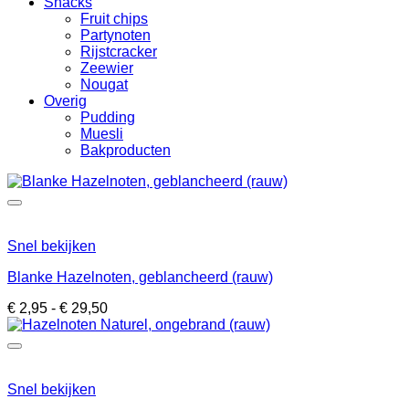
Snacks
Fruit chips
Partynoten
Rijstcracker
Zeewier
Nougat
Overig
Pudding
Muesli
Bakproducten
Snel bekijken
Blanke Hazelnoten, geblancheerd (rauw)
Prijsklasse:
€
2,95
-
€
29,50
€ 2,95
tot
€ 29,50
Snel bekijken