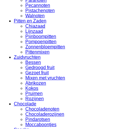
Paranoten
Pecannoten
Pistachenoten
Walnoten
Pitten en Zaden
Chiazaad
Lijnzaad
Pijnboompitten
Pompoenpitten
Zonnenbloempitten
Pittenmixen
Zuidvruchten
Bessen
Gedroogd fruit
Gezoet fruit
Mixen met vruchten
Abrikozen
Kokos
Pruimen
Rozijnen
Chocolade
Chocoladenoten
Chocoladerozijnen
Pindarotsen
Moccaboontjes