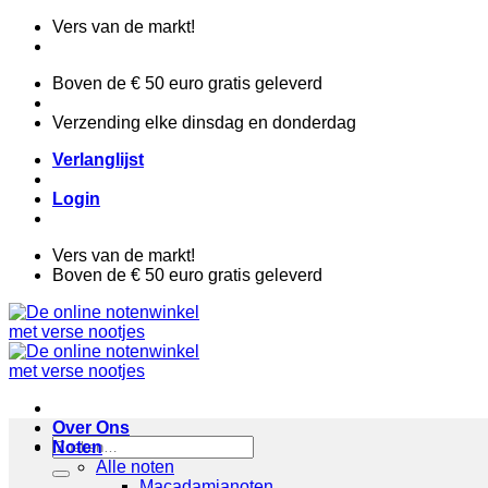
Ga
Vers van de markt!
naar
inhoud
Boven de € 50 euro gratis geleverd
Verzending elke dinsdag en donderdag
Verlanglijst
Login
Vers van de markt!
Boven de € 50 euro gratis geleverd
Over Ons
Zoeken
Noten
naar:
Alle noten
Macadamianoten