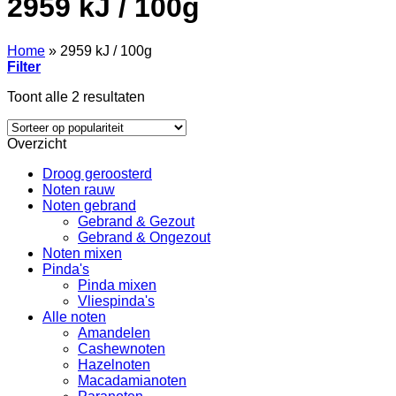
2959 kJ / 100g
Home
»
2959 kJ / 100g
Filter
Gesorteerd
Toont alle 2 resultaten
op
populariteit
Overzicht
Droog geroosterd
Noten rauw
Noten gebrand
Gebrand & Gezout
Gebrand & Ongezout
Noten mixen
Pinda's
Pinda mixen
Vliespinda's
Alle noten
Amandelen
Cashewnoten
Hazelnoten
Macadamianoten