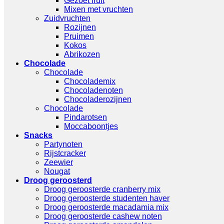
Gezoet fruit
Mixen met vruchten
Zuidvruchten
Rozijnen
Pruimen
Kokos
Abrikozen
Chocolade
Chocolade
Chocolademix
Chocoladenoten
Chocoladerozijnen
Chocolade
Pindarotsen
Moccaboontjes
Snacks
Partynoten
Rijstcracker
Zeewier
Nougat
Droog geroosterd
Droog geroosterde cranberry mix
Droog geroosterde studenten haver
Droog geroosterde macadamia mix
Droog geroosterde cashew noten