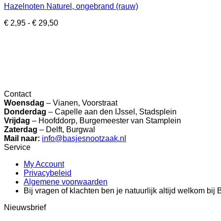
Hazelnoten Naturel, ongebrand (rauw)
Prijsklasse:
€
2,95
-
€
29,50
€ 2,95
tot
€ 29,50
Contact
Woensdag
– Vianen, Voorstraat
Donderdag
– Capelle aan den IJssel, Stadsplein
Vrijdag
– Hoofddorp, Burgemeester van Stamplein
Zaterdag
– Delft, Burgwal
Mail naar:
info@basjesnootzaak.nl
Service
My Account
Privacybeleid
Algemene voorwaarden
Bij vragen of klachten ben je natuurlijk altijd welkom bi
Nieuwsbrief