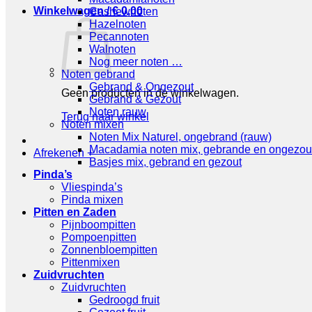
Winkelwagen /
€
0,00
Cashewnoten
Hazelnoten
Pecannoten
Walnoten
Nog meer noten …
Noten gebrand
Gebrand & Ongezout
Geen producten in de winkelwagen.
Gebrand & Gezout
Noten rauw
Terug naar winkel
Noten mixen
Noten Mix Naturel, ongebrand (rauw)
Macadamia noten mix, gebrande en ongezou
Afrekenen
+
Basjes mix, gebrand en gezout
Pinda’s
Vliespinda’s
Pinda mixen
Pitten en Zaden
Pijnboompitten
Pompoenpitten
Zonnenbloempitten
Pittenmixen
Zuidvruchten
Zuidvruchten
Gedroogd fruit