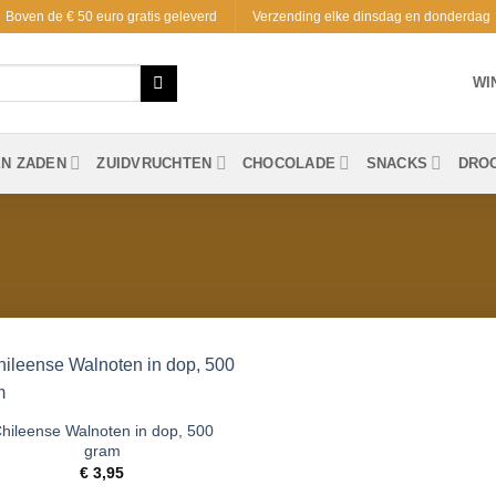
Boven de € 50 euro gratis geleverd
Verzending elke dinsdag en donderdag
WI
EN ZADEN
ZUIDVRUCHTEN
CHOCOLADE
SNACKS
DRO
Toevoegen
aan
hileense Walnoten in dop, 500
verlanglijst
gram
€
3,95