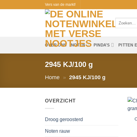
Ga
Vers van de markt!
naar
inhoud
Zoeken
naar:
OVER ONS
NOTEN
PINDA’S
PITTEN 
2945 KJ/100 g
Home
»
2945 KJ/100 g
OVERZICHT
C
Droog geroosterd
Noten rauw