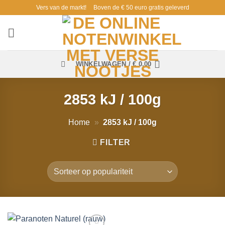
Ga
Vers van de markt!
Boven de € 50 euro gratis geleverd
naar
inhoud
WINKELWAGEN /
€
0,00
2853 kJ / 100g
Home
»
2853 kJ / 100g
FILTER