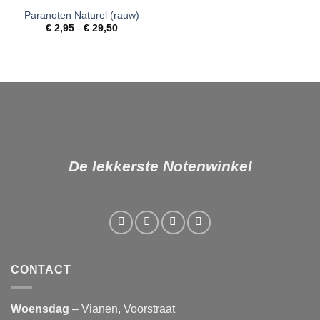
Paranoten Naturel (rauw)
Toevoegen
Prijsklasse:
aan
€
2,95
-
€
29,50
€ 2,95
verlanglijst
tot
€ 29,50
De lekkerste Notenwinkel
CONTACT
Woensdag
– Vianen, Voorstraat