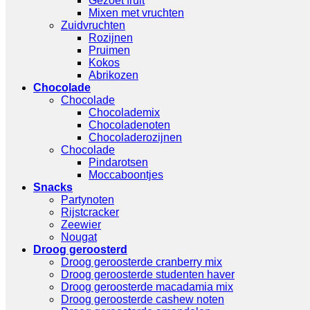
Gezoet fruit
Mixen met vruchten
Zuidvruchten
Rozijnen
Pruimen
Kokos
Abrikozen
Chocolade
Chocolade
Chocolademix
Chocoladenoten
Chocoladerozijnen
Chocolade
Pindarotsen
Moccaboontjes
Snacks
Partynoten
Rijstcracker
Zeewier
Nougat
Droog geroosterd
Droog geroosterde cranberry mix
Droog geroosterde studenten haver
Droog geroosterde macadamia mix
Droog geroosterde cashew noten