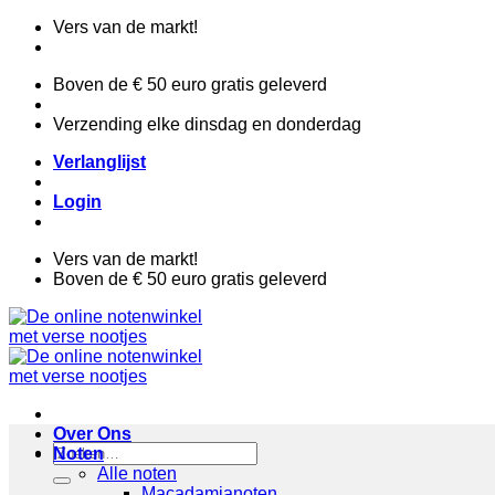
Ga
Vers van de markt!
naar
inhoud
Boven de € 50 euro gratis geleverd
Verzending elke dinsdag en donderdag
Verlanglijst
Login
Vers van de markt!
Boven de € 50 euro gratis geleverd
Over Ons
Zoeken
Noten
naar:
Alle noten
Macadamianoten