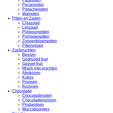
Paranoten
Pecannoten
Pistachenoten
Walnoten
Pitten en Zaden
Chiazaad
Lijnzaad
Pijnboompitten
Pompoenpitten
Zonnenbloempitten
Pittenmixen
Zuidvruchten
Bessen
Gedroogd fruit
Gezoet fruit
Mixen met vruchten
Abrikozen
Kokos
Pruimen
Rozijnen
Chocolade
Chocoladenoten
Chocoladerozijnen
Pindarotsen
Moccaboontjes