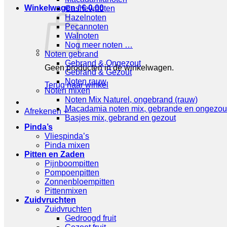
Winkelwagen /
€
0,00
Cashewnoten
Hazelnoten
Pecannoten
Walnoten
Nog meer noten …
Noten gebrand
Gebrand & Ongezout
Geen producten in de winkelwagen.
Gebrand & Gezout
Noten rauw
Terug naar winkel
Noten mixen
Noten Mix Naturel, ongebrand (rauw)
Macadamia noten mix, gebrande en ongezou
Afrekenen
+
Basjes mix, gebrand en gezout
Pinda’s
Vliespinda’s
Pinda mixen
Pitten en Zaden
Pijnboompitten
Pompoenpitten
Zonnenbloempitten
Pittenmixen
Zuidvruchten
Zuidvruchten
Gedroogd fruit