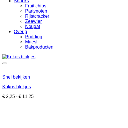
Snacks
Fruit chips
Partynoten
Rijstcracker
Zeewier
Nougat
Overig
Pudding
Muesli
Bakproducten
Snel bekijken
Kokos blokjes
Prijsklasse:
€
2,25
-
€
11,25
€ 2,25
tot
€ 11,25