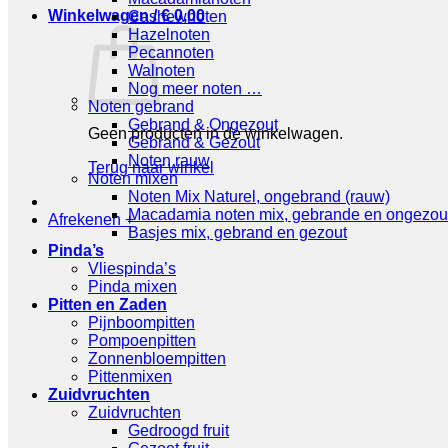
Winkelwagen /
€
0,00
Cashewnoten
Hazelnoten
Pecannoten
Walnoten
Nog meer noten …
Noten gebrand
Gebrand & Ongezout
Geen producten in de winkelwagen.
Gebrand & Gezout
Noten rauw
Terug naar winkel
Noten mixen
Noten Mix Naturel, ongebrand (rauw)
Macadamia noten mix, gebrande en ongezou
Afrekenen
+
Basjes mix, gebrand en gezout
Pinda’s
Vliespinda’s
Pinda mixen
Pitten en Zaden
Pijnboompitten
Pompoenpitten
Zonnenbloempitten
Pittenmixen
Zuidvruchten
Zuidvruchten
Gedroogd fruit