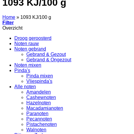
1093 KJ/100 g
Home
»
1093 KJ/100 g
Filter
Overzicht
Droog geroosterd
Noten rauw
Noten gebrand
Gebrand & Gezout
Gebrand & Ongezout
Noten mixen
Pinda's
Pinda mixen
Vliespinda's
Alle noten
Amandelen
Cashewnoten
Hazelnoten
Macadamianoten
Paranoten
Pecannoten
Pistachenoten
Walnoten