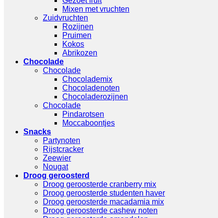
Gezoet fruit
Mixen met vruchten
Zuidvruchten
Rozijnen
Pruimen
Kokos
Abrikozen
Chocolade
Chocolade
Chocolademix
Chocoladenoten
Chocoladerozijnen
Chocolade
Pindarotsen
Moccaboontjes
Snacks
Partynoten
Rijstcracker
Zeewier
Nougat
Droog geroosterd
Droog geroosterde cranberry mix
Droog geroosterde studenten haver
Droog geroosterde macadamia mix
Droog geroosterde cashew noten