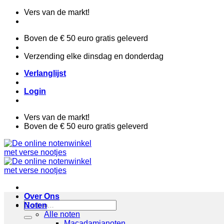
Ga
Vers van de markt!
naar
inhoud
Boven de € 50 euro gratis geleverd
Verzending elke dinsdag en donderdag
Verlanglijst
Login
Vers van de markt!
Boven de € 50 euro gratis geleverd
Over Ons
Zoeken
Noten
naar:
Alle noten
Macadamianoten