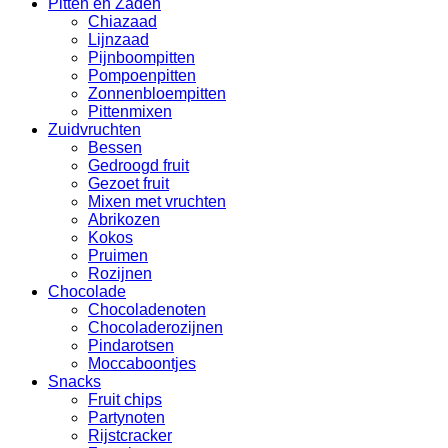
Pitten en Zaden
Chiazaad
Lijnzaad
Pijnboompitten
Pompoenpitten
Zonnenbloempitten
Pittenmixen
Zuidvruchten
Bessen
Gedroogd fruit
Gezoet fruit
Mixen met vruchten
Abrikozen
Kokos
Pruimen
Rozijnen
Chocolade
Chocoladenoten
Chocoladerozijnen
Pindarotsen
Moccaboontjes
Snacks
Fruit chips
Partynoten
Rijstcracker