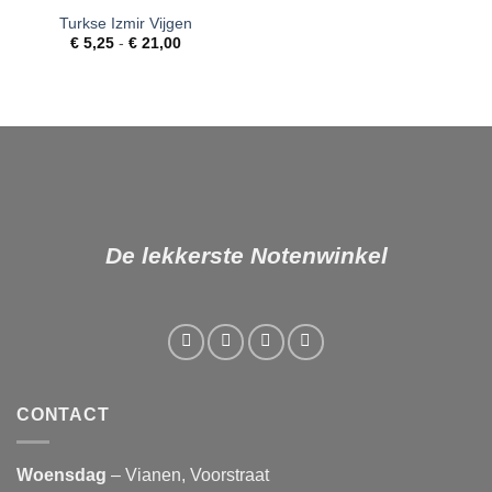
Turkse Izmir Vijgen
Toevoegen
Prijsklasse:
aan
€
5,25
-
€
21,00
€ 5,25
verlanglijst
tot
€ 21,00
De lekkerste Notenwinkel
CONTACT
Woensdag
– Vianen, Voorstraat