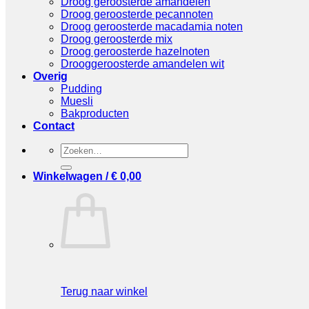
Droog geroosterde amandelen
Droog geroosterde pecannoten
Droog geroosterde macadamia noten
Droog geroosterde mix
Droog geroosterde hazelnoten
Drooggeroosterde amandelen wit
Overig
Pudding
Muesli
Bakproducten
Contact
Zoeken
naar:
Winkelwagen /
€
0,00
Terug naar winkel