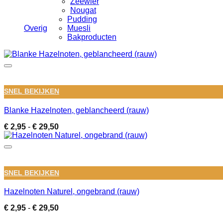
Zeewier
Nougat
Pudding
Overig
Muesli
Bakproducten
SNEL BEKIJKEN
Blanke Hazelnoten, geblancheerd (rauw)
Prijsklasse:
€
2,95
-
€
29,50
€ 2,95
tot
€ 29,50
SNEL BEKIJKEN
Hazelnoten Naturel, ongebrand (rauw)
Prijsklasse:
€
2,95
-
€
29,50
€ 2,95