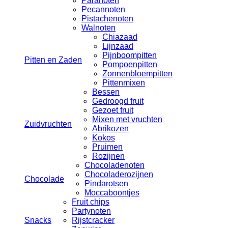
Paranoten
Pecannoten
Pistachenoten
Walnoten
Chiazaad
Lijnzaad
Pijnboompitten
Pitten en Zaden
Pompoenpitten
Zonnenbloempitten
Pittenmixen
Bessen
Gedroogd fruit
Gezoet fruit
Mixen met vruchten
Zuidvruchten
Abrikozen
Kokos
Pruimen
Rozijnen
Chocoladenoten
Chocoladerozijnen
Chocolade
Pindarotsen
Moccaboontjes
Fruit chips
Partynoten
Snacks
Rijstcracker