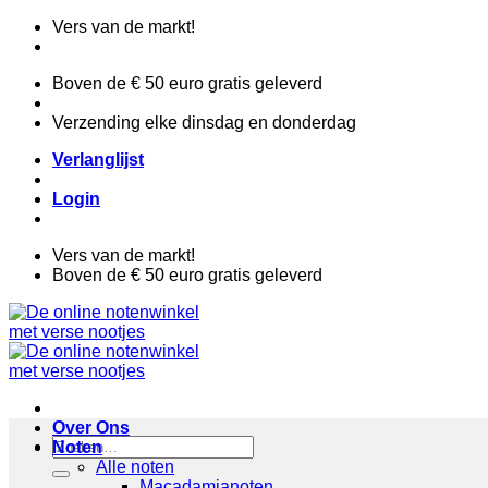
Ga
Vers van de markt!
naar
inhoud
Boven de € 50 euro gratis geleverd
Verzending elke dinsdag en donderdag
Verlanglijst
Login
Vers van de markt!
Boven de € 50 euro gratis geleverd
Over Ons
Zoeken
Noten
naar:
Alle noten
Macadamianoten