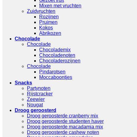
Gezoet fruit
Mixen met vruchten
Zuidvruchten
Rozijnen
Pruimen
Kokos
Abrikozen
Chocolade
Chocolade
Chocolademix
Chocoladenoten
Chocoladerozijnen
Chocolade
Pindarotsen
Moccaboontjes
Snacks
Partynoten
Rijstcracker
Zeewier
Nougat
Droog geroosterd
Droog geroosterde cranberry mix
Droog geroosterde studenten haver
Droog geroosterde macadamia mix
Droog geroosterde cashew noten