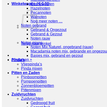
Winkelwagen /
€
0,00
Cashewnoten
Hazelnoten
Pecannoten
Walnoten
Nog meer noten …
Noten gebrand
Gebrand & Ongezout
Gebrand & Gezout
Noten rauw
Noten mixen
Terug naar winkel
Noten Mix Naturel, ongebrand (rauw)
Macadamia noten mix, gebrande en ongezou
Basjes mix, gebrand en gezout
Afrekenen
+
Pinda’s
Vliespinda’s
Pinda mixen
Pitten en Zaden
Pijnboompitten
Pompoenpitten
Zonnenbloempitten
Pittenmixen
Zuidvruchten
Zuidvruchten
Gedroogd fruit