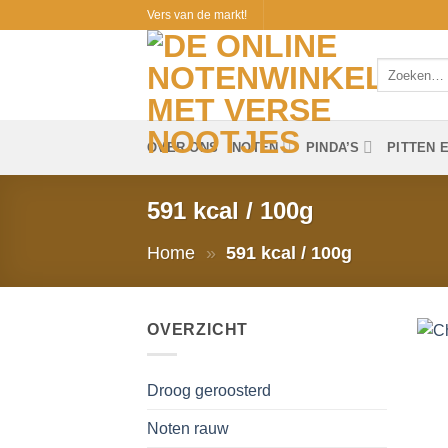
Ga
Vers van de markt!
naar
inhoud
Zoeken
naar:
OVER ONS
NOTEN
PINDA’S
PITTEN 
591 kcal / 100g
Home
»
591 kcal / 100g
OVERZICHT
Droog geroosterd
Noten rauw