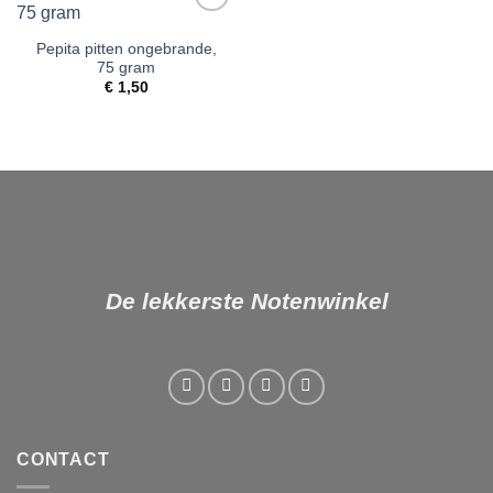
Toevoegen
aan
Pepita pitten ongebrande,
verlanglijst
75 gram
€
1,50
De lekkerste Notenwinkel
CONTACT