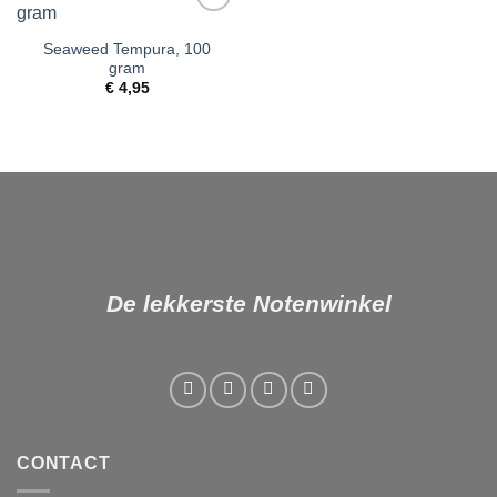
Toevoegen
aan
Seaweed Tempura, 100
verlanglijst
gram
€
4,95
De lekkerste Notenwinkel
CONTACT