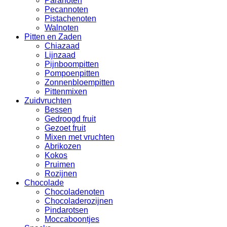
Paranoten
Pecannoten
Pistachenoten
Walnoten
Pitten en Zaden
Chiazaad
Lijnzaad
Pijnboompitten
Pompoenpitten
Zonnenbloempitten
Pittenmixen
Zuidvruchten
Bessen
Gedroogd fruit
Gezoet fruit
Mixen met vruchten
Abrikozen
Kokos
Pruimen
Rozijnen
Chocolade
Chocoladenoten
Chocoladerozijnen
Pindarotsen
Moccaboontjes