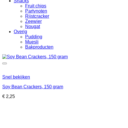
Snacks
Fruit chips
Partynoten
Rijstcracker
Zeewier
Nougat
Overig
Pudding
Muesli
Bakproducten
Snel bekijken
Soy Bean Crackers, 150 gram
€
2,25