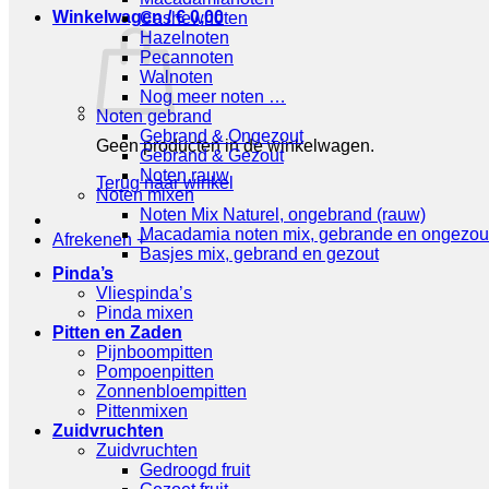
Winkelwagen /
€
0,00
Cashewnoten
Hazelnoten
Pecannoten
Walnoten
Nog meer noten …
Noten gebrand
Gebrand & Ongezout
Geen producten in de winkelwagen.
Gebrand & Gezout
Noten rauw
Terug naar winkel
Noten mixen
Noten Mix Naturel, ongebrand (rauw)
Macadamia noten mix, gebrande en ongezou
Afrekenen
+
Basjes mix, gebrand en gezout
Pinda’s
Vliespinda’s
Pinda mixen
Pitten en Zaden
Pijnboompitten
Pompoenpitten
Zonnenbloempitten
Pittenmixen
Zuidvruchten
Zuidvruchten
Gedroogd fruit