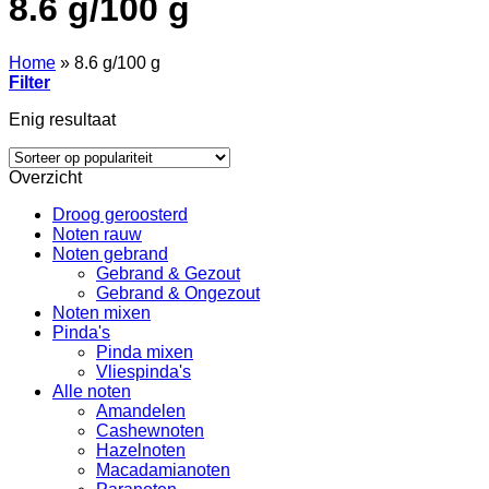
8.6 g/100 g
Home
»
8.6 g/100 g
Filter
Enig resultaat
Overzicht
Droog geroosterd
Noten rauw
Noten gebrand
Gebrand & Gezout
Gebrand & Ongezout
Noten mixen
Pinda's
Pinda mixen
Vliespinda's
Alle noten
Amandelen
Cashewnoten
Hazelnoten
Macadamianoten