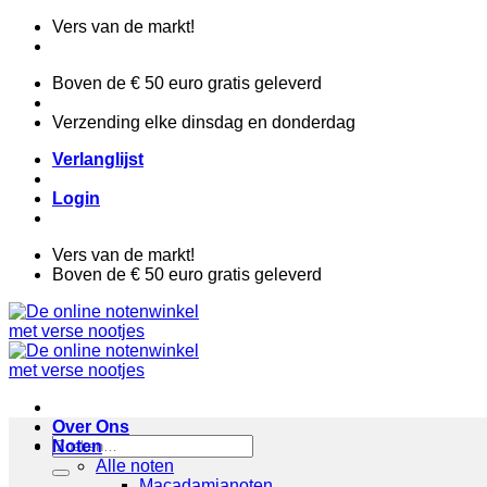
Ga
Vers van de markt!
naar
inhoud
Boven de € 50 euro gratis geleverd
Verzending elke dinsdag en donderdag
Verlanglijst
Login
Vers van de markt!
Boven de € 50 euro gratis geleverd
Over Ons
Zoeken
Noten
naar:
Alle noten
Macadamianoten