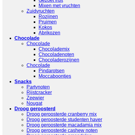
Gezoet fruit
Mixen met vruchten
Zuidvruchten
Rozijnen
Pruimen
Kokos
Abrikozen
Chocolade
Chocolade
Chocolademix
Chocoladenoten
Chocoladerozijnen
Chocolade
Pindarotsen
Moccaboontjes
Snacks
Partynoten
Rijstcracker
Zeewier
Nougat
Droog geroosterd
Droog geroosterde cranberry mix
Droog geroosterde studenten haver
Droog geroosterde macadamia mix
Droog geroosterde cashew noten