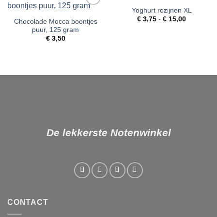
Yoghurt rozijnen XL
Toevoegen
Toevoegen
Prijsklass
aan
aan
€
3,75
-
€
15,00
Chocolade Mocca boontjes
€ 3,75
verlanglijst
verlanglijst
puur, 125 gram
tot
€ 15,00
€
3,50
De lekkerste Notenwinkel
CONTACT