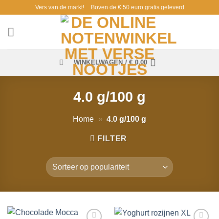
Ga
Vers van de markt!
Boven de € 50 euro gratis geleverd
naar
inhoud
WINKELWAGEN /
€
0,00
4.0 g/100 g
Home
»
4.0 g/100 g
FILTER